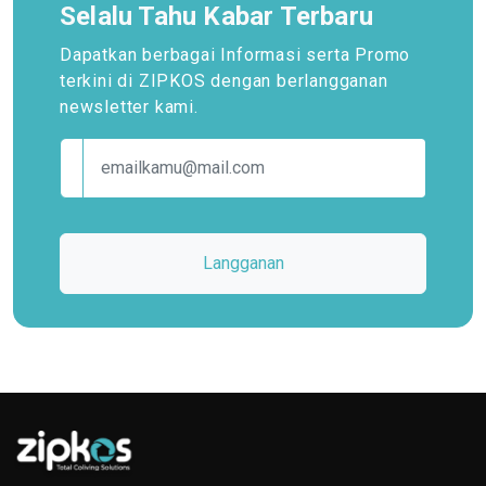
Selalu Tahu Kabar Terbaru
Dapatkan berbagai Informasi serta Promo
terkini
di ZIPKOS dengan berlangganan
newsletter kami.
Langganan