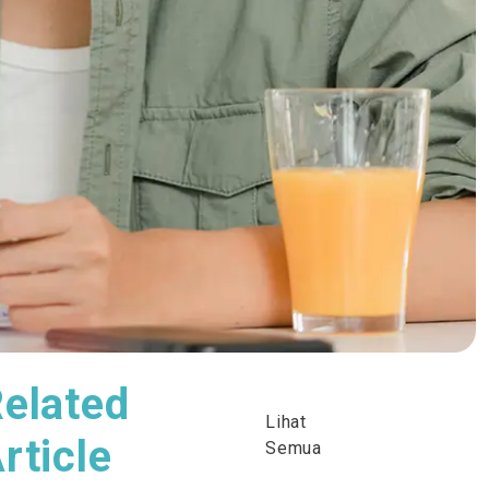
elated
Lihat
rticle
Semua