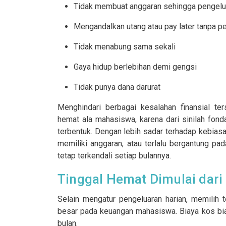
Tidak membuat anggaran sehingga pengeluar
Mengandalkan utang atau pay later tanpa p
Tidak menabung sama sekali
Gaya hidup berlebihan demi gengsi
Tidak punya dana darurat
Menghindari berbagai kesalahan finansial te
hemat ala mahasiswa, karena dari sinilah fon
terbentuk. Dengan lebih sadar terhadap kebiasa
memiliki anggaran, atau terlalu bergantung p
tetap terkendali setiap bulannya.
Tinggal Hemat Dimulai dari
Selain mengatur pengeluaran harian, memilih 
besar pada keuangan mahasiswa. Biaya kos bia
bulan.