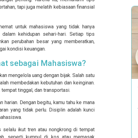
ahan, tapi juga melatih kebiasaan finansial
rhemat untuk mahasiswa yang tidak hanya
an dalam kehidupan sehari-hari. Setiap tips
uhkan perubahan besar yang memberatkan,
ai kondisi keuangan.
at sebagai Mahasiswa?
nkan mengelola uang dengan bijak. Salah satu
dalah membedakan kebutuhan dan keinginan.
tempat tinggal, dan transportasi.
an harian. Dengan begitu, kamu tahu ke mana
an yang tidak perlu. Disiplin adalah kunci
mahasiswa.
s selalu ikut tren atau nongkrong di tempat
urah, seperti kumpul di kos atau memasak