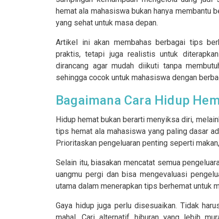
hemat ala mahasiswa bukan hanya membantu bert
yang sehat untuk masa depan.
Artikel ini akan membahas berbagai tips be
praktis, tetapi juga realistis untuk diterapk
dirancang agar mudah diikuti tanpa membut
sehingga cocok untuk mahasiswa dengan berbag
Bagaimana Cara Hidup Hem
Hidup hemat bukan berarti menyiksa diri, melai
tips hemat ala mahasiswa yang paling dasar a
Prioritaskan pengeluaran penting seperti makan, 
Selain itu, biasakan mencatat semua pengeluar
uangmu pergi dan bisa mengevaluasi pengeluar
utama dalam menerapkan tips berhemat untuk 
Gaya hidup juga perlu disesuaikan. Tidak haru
mahal. Cari alternatif hiburan yang lebih m