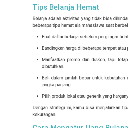
Tips Belanja Hemat
Belanja adalah aktivitas yang tidak bisa dihindar
beberapa tips hemat ala mahasiswa saat berbel
Buat daftar belanja sebelum pergi agar tida
Bandingkan harga di beberapa tempat atau p
Manfaatkan promo dan diskon, tapi tetap
dibutuhkan.
Beli dalam jumlah besar untuk kebutuhan 
jangka panjang.
Pilih produk lokal atau generik yang hargany
Dengan strategi ini, kamu bisa menjalankan t
kekurangan.
Cara Mengatur Uang Bulan