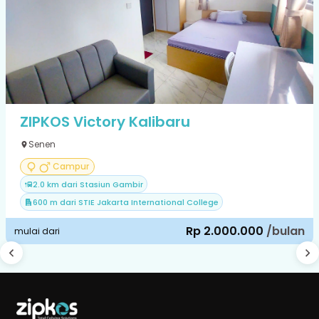
ZIPKOS Victory Kalibaru
Senen
Campur
2.0 km dari Stasiun Gambir
600 m dari STIE Jakarta International College
Rp 2.000.000
/bulan
mulai dari