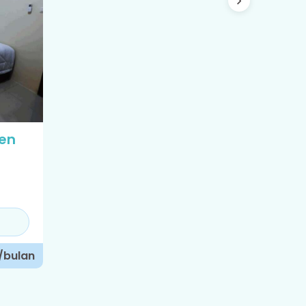
ren
/bulan