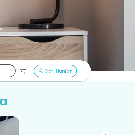
Cari Hunian
na