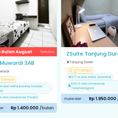
 Bulan August
Terbatas
ZSuite Tanjung Du
 Muwardi 3AB
Tanjung Duren
Campur
uwardi
377 m dari Halte Jelambar
Campur
524 m dari Universitas
M dari Halte Busway Sumber
Tarumanegara
as
m dari Universitas Trisakti
Rp 1.950.000
mulai dari
Rp 1.400.000
/bulan
ari