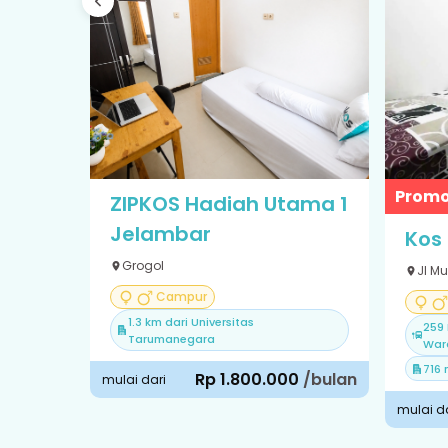
Promo
ZIPKOS Hadiah Utama 1
Jelambar
Kos
Grogol
Jl M
Campur
1.3 km dari Universitas
259 
Tarumanegara
War
716 
Rp 1.800.000
/bulan
mulai dari
mulai d