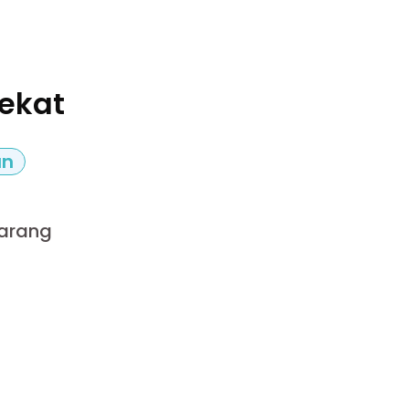
ekat
an
marang