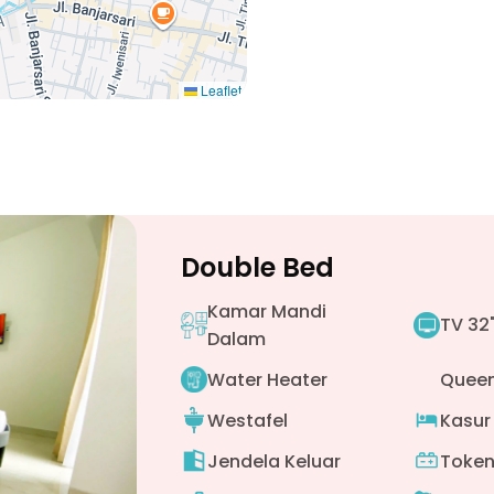
Leaflet
Double Bed
Kamar Mandi
TV 32
Dalam
Water Heater
Queen
Westafel
Kasur
Jendela Keluar
Token 