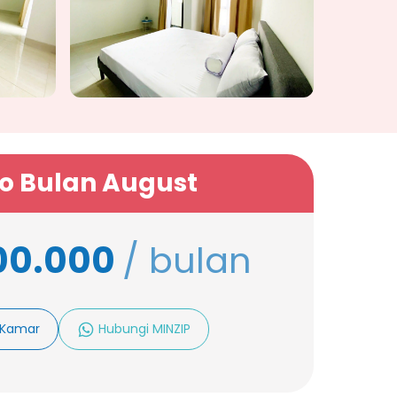
o Bulan August
00.000
/ bulan
e Kamar
Hubungi MINZIP