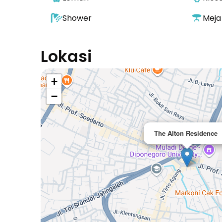
Shower
Meja
Lokasi
+
−
The Alton Residence