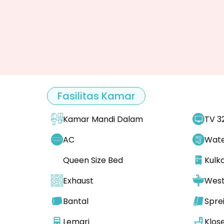
Fasilitas Kamar
Kamar Mandi Dalam
TV 3
AC
Wate
Queen Size Bed
Kulk
Exhaust
West
Bantal
Spre
Lemari
Klos