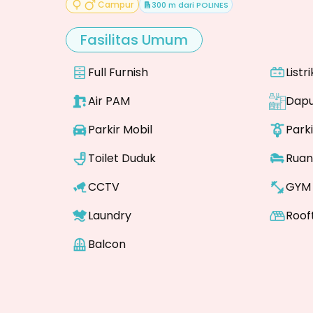
Campur
300 m dari POLINES
Fasilitas Umum
Full Furnish
Listr
Air PAM
Dapu
Parkir Mobil
Park
Toilet Duduk
Ruan
CCTV
GYM
Laundry
Roof
Balcon