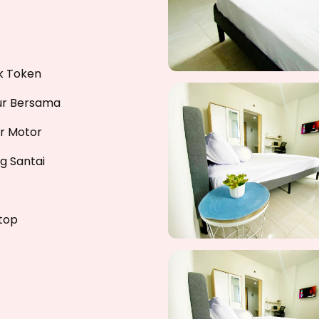
ik Token
r Bersama
ir Motor
g Santai
top