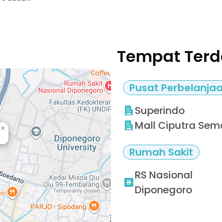
Tempat Terd
Pusat Perbelanja
Superindo
Mall Ciputra Se
×
Rumah Sakit
RS Nasional
Diponegoro