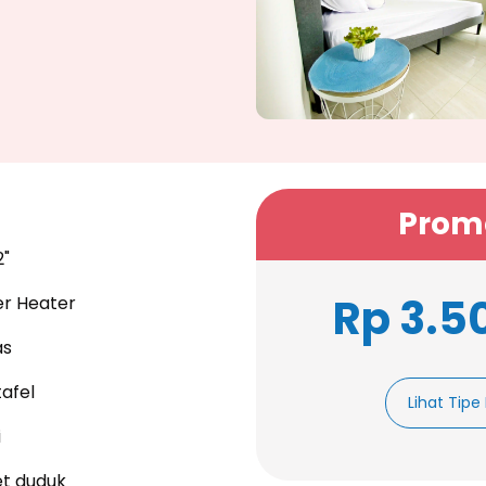
Prom
2"
Rp 3.5
r Heater
as
afel
Lihat Tip
i
et duduk