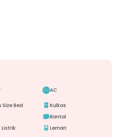
"
AC
 Size Bed
Kulkas
Bantal
Listrik
Lemari