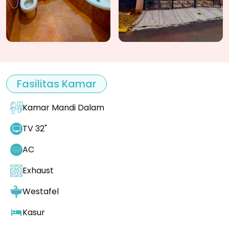
Fasilitas Kamar
Kamar Mandi Dalam
TV 32"
AC
Exhaust
Westafel
Kasur