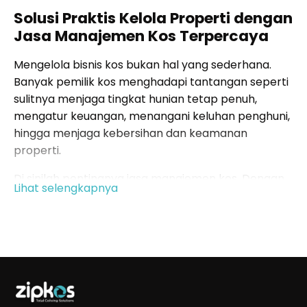
Solusi Praktis Kelola Properti dengan
Jasa Manajemen Kos Terpercaya
Mengelola bisnis kos bukan hal yang sederhana.
Banyak pemilik kos menghadapi tantangan seperti
sulitnya menjaga tingkat hunian tetap penuh,
mengatur keuangan, menangani keluhan penghuni,
hingga menjaga kebersihan dan keamanan
properti.
Di sinilah pentingnya jasa manajemen kos. Dengan
Lihat selengkapnya
bantuan profesional, pemilik kos tidak perlu lagi
repot memantau operasional harian. Semua urusan
mulai dari promosi, pencatatan keuangan, hingga
perawatan fasilitas bisa ditangani secara teratur.
Salah satu penyedia jasa manajemen kos
terpercaya di Indonesia adalah ZIPKOS. Melalui