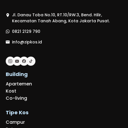
platform ini, pemilik kos dapat mempercayakan
pengelolaan propertinya kepada tim
berpengalaman yang memahami kebutuhan
Jl. Danau Toba No.10, RT.10/RW.3, Bend. Hilir,
Kecamatan Tanah Abang, Kota Jakarta Pusat.
pasar.
0821 2129 790
info@zipkos.id
Building
Apartemen
Kost
Co-living
Tipe Kos
Campur